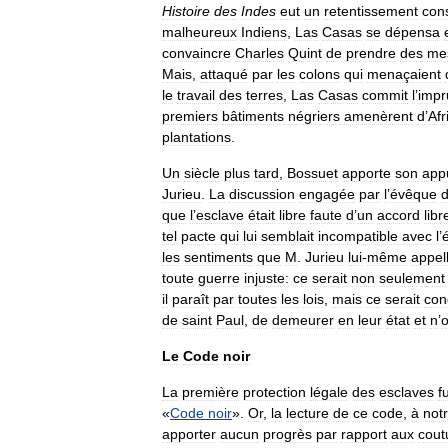
Histoire
des
Indes
eut
un
retentissement
con
malheureux
Indiens
,
Las
Casas
se
dépensa
convaincre
Charles
Quint
de
prendre
des
me
Mais
,
attaqué
par
les
colons
qui
menaçaient
le
travail
des
terres
,
Las
Casas
commit
l
’
impr
premiers
bâtiments
négriers
amenèrent
d
’
Afr
plantations
.
Un
siècle
plus
tard
,
Bossuet
apporte
son
app
Jurieu
.
La
discussion
engagée
par
l
’
évêque
que
l
’
esclave
était
libre
faute
d
’
un
accord
lib
tel
pacte
qui
lui
semblait
incompatible
avec
l
’
é
les
sentiments
que
M
.
Jurieu
lui
-
même
appel
toute
guerre
injuste:
ce
serait
non
seulement
il
paraît
par
toutes
les
lois
,
mais
ce
serait
con
de
saint
Paul
,
de
demeurer
en
leur
état
et
n
’
o
Le
Code
noir
La
première
protection
légale
des
esclaves
f
«
Code
noir
».
Or
,
la
lecture
de
ce
code
,
à
not
apporter
aucun
progrès
par
rapport
aux
cou