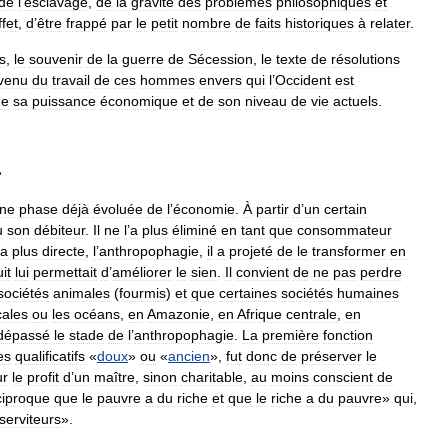
de
l
’
esclavage
,
de
la
gravité
des
problèmes
philosophiques
et
ffet
,
d
’
être
frappé
par
le
petit
nombre
de
faits
historiques
à
relater
.
s
,
le
souvenir
de
la
guerre
de
Sécession
,
le
texte
de
résolutions
venu
du
travail
de
ces
hommes
envers
qui
l
’
Occident
est
de
sa
puissance
économique
et
de
son
niveau
de
vie
actuels
.
»
ne
phase
déjà
évoluée
de
l
’
économie
.
À
partir
d
’
un
certain
u
son
débiteur
.
Il
ne
l
’
a
plus
éliminé
en
tant
que
consommateur
la
plus
directe
,
l
’
anthropophagie
,
il
a
projeté
de
le
transformer
en
it
lui
permettait
d
’
améliorer
le
sien
.
Il
convient
de
ne
pas
perdre
sociétés
animales
(
fourmis
)
et
que
certaines
sociétés
humaines
cales
ou
les
océans
,
en
Amazonie
,
en
Afrique
centrale
,
en
dépassé
le
stade
de
l
’
anthropophagie
.
La
première
fonction
es
qualificatifs
«
doux
»
ou
«
ancien
»,
fut
donc
de
préserver
le
ur
le
profit
d
’
un
maître
,
sinon
charitable
,
au
moins
conscient
de
ciproque
que
le
pauvre
a
du
riche
et
que
le
riche
a
du
pauvre
»
qui
,
serviteurs
».