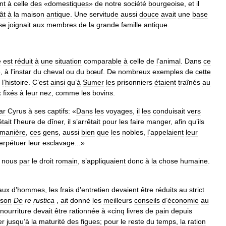
nt
à
celle
des
«
domestiques
»
de
notre
société
bourgeoise
,
et
il
ât
à
la
maison
antique
.
Une
servitude
aussi
douce
avait
une
base
se
joignait
aux
membres
de
la
grande
famille
antique
.
e
est
réduit
à
une
situation
comparable
à
celle
de
l
’
animal
.
Dans
ce
e
,
à
l
’
instar
du
cheval
ou
du
bœuf
.
De
nombreux
exemples
de
cette
l
’
histoire
.
C
’
est
ainsi
qu
’
à
Sumer
les
prisonniers
étaient
traînés
au
x
fixés
à
leur
nez
,
comme
les
bovins
.
ar
Cyrus
à
ses
captifs:
«
Dans
les
voyages
,
il
les
conduisait
vers
était
l
’
heure
de
dîner
,
il
s
’
arrêtait
pour
les
faire
manger
,
afin
qu
’
ils
manière
,
ces
gens
,
aussi
bien
que
les
nobles
,
l
’
appelaient
leur
erpétuer
leur
esclavage
...»
nous
par
le
droit
romain
,
s
’
appliquaient
donc
à
la
chose
humaine
.
aux
d
’
hommes
,
les
frais
d
’
entretien
devaient
être
réduits
au
strict
son
De
re
rustica
,
ait
donné
les
meilleurs
conseils
d
’
économie
au
nourriture
devait
être
rationnée
à
«
cinq
livres
de
pain
depuis
er
jusqu
’
à
la
maturité
des
figues
;
pour
le
reste
du
temps
,
la
ration