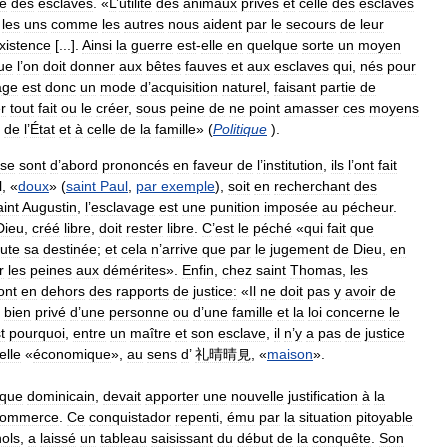
e
des
esclaves
. «
L
’
utilité
des
animaux
privés
et
celle
des
esclaves
;
les
uns
comme
les
autres
nous
aident
par
le
secours
de
leur
xistence
[...].
Ainsi
la
guerre
est
-
elle
en
quelque
sorte
un
moyen
ue
l
’
on
doit
donner
aux
bêtes
fauves
et
aux
esclaves
qui
,
nés
pour
age
est
donc
un
mode
d
’
acquisition
naturel
,
faisant
partie
de
r
tout
fait
ou
le
créer
,
sous
peine
de
ne
point
amasser
ces
moyens
de
l
’
État
et
à
celle
de
la
famille
» (
Politique
).
se
sont
d
’
abord
prononcés
en
faveur
de
l
’
institution
,
ils
l
’
ont
fait
l
, «
doux
» (
saint
Paul
,
par
exemple
),
soit
en
recherchant
des
aint
Augustin
,
l
’
esclavage
est
une
punition
imposée
au
pécheur
.
Dieu
,
créé
libre
,
doit
rester
libre
.
C
’
est
le
péché
«
qui
fait
que
oute
sa
destinée
;
et
cela
n
’
arrive
que
par
le
jugement
de
Dieu
,
en
r
les
peines
aux
démérites
».
Enfin
,
chez
saint
Thomas
,
les
ont
en
dehors
des
rapports
de
justice:
«
Il
ne
doit
pas
y
avoir
de
bien
privé
d
’
une
personne
ou
d
’
une
famille
et
la
loi
concerne
le
t
pourquoi
,
entre
un
maître
et
son
esclave
,
il
n
’
y
a
pas
de
justice
elle
«
économique
»,
au
sens
d
’
礼晴晴見
, «
maison
».
que
dominicain
,
devait
apporter
une
nouvelle
justification
à
la
commerce
.
Ce
conquistador
repenti
,
ému
par
la
situation
pitoyable
ols
,
a
laissé
un
tableau
saisissant
du
début
de
la
conquête
.
Son