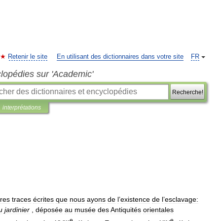
Retenir le site
En utilisant des dictionnaires dans votre site
FR
clopédies sur 'Academic'
Recherche!
interprétations
res
traces
écrites
que
nous
ayons
de
l
’
existence
de
l
’
esclavage:
u
jardinier
,
déposée
au
musée
des
Antiquités
orientales
e
e