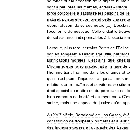
se
fonde
sur
la
négation
de
la
dignité
humain
sont
à
peu
près
les
mêmes
,
écrivait
Aristote
force
corporelle
à
satisfaire
les
besoins
de
l
’
e
naturel
,
puisqu
’
elle
comprend
cette
chasse
q
obéir
,
refusent
de
se
soumettre
[...].
L
’
esclav
l
’
économie
domestique
.
Celle
-
ci
doit
le
trouve
de
subsistance
indispensables
à
l
’
association
Lorsque
,
plus
tard
,
certains
Pères
de
l
’
Église
soit
en
songeant
à
l
’
esclavage
utile
,
patriarca
justifications
morales
.
C
’
est
ainsi
que
,
chez
s
L
’
homme
,
être
raisonnable
,
fait
à
l
’
image
de
l
’
homme
tient
l
’
homme
dans
les
chaînes
et
t
qui
il
n
’
est
point
d
’
injustice
,
et
qui
sait
mesure
relations
entre
maîtres
et
serviteurs
se
situer
droit
spécial
du
maître
ou
du
père
car
c
’
est
le
bien
commun
de
la
cité
et
du
royaume
.»
C
’
es
stricte
,
mais
une
espèce
de
justice
qu
’
on
app
e
Au
XVI
siècle
,
Bartolomé
de
Las
Casas
,
évê
constitution
de
troupeaux
humains
et
à
leur
des
Indiens
exposés
à
la
cruauté
des
Espagn