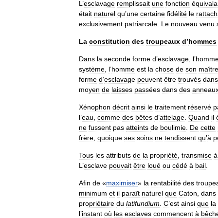
L
’
esclavage
remplissait
une
fonction
équivala
était
naturel
qu
’
une
certaine
fidélité
le
rattach
exclusivement
patriarcale
.
Le
nouveau
venu
La
constitution
des
troupeaux
d
’
hommes
Dans
la
seconde
forme
d
’
esclavage
,
l
’
homm
système
,
l
’
homme
est
la
chose
de
son
maîtr
forme
d
’
esclavage
peuvent
être
trouvés
dans
moyen
de
laisses
passées
dans
des
anneau
Xénophon
décrit
ainsi
le
traitement
réservé
p
l
’
eau
,
comme
des
bêtes
d
’
attelage
.
Quand
il
ne
fussent
pas
atteints
de
boulimie
.
De
cette
frère
,
quoique
ses
soins
ne
tendissent
qu
’
à
p
Tous
les
attributs
de
la
propriété
,
transmise
à
L
’
esclave
pouvait
être
loué
ou
cédé
à
bail
.
Afin
de
«
maximiser
»
la
rentabilité
des
troupe
minimum
et
il
paraît
naturel
que
Caton
,
dans
propriétaire
du
latifundium
.
C
’
est
ainsi
que
la
l
’
instant
où
les
esclaves
commencent
à
bêch