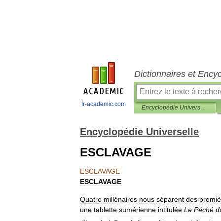
Dictionnaires et Ency
fr-academic.com
Encyclopédie Universelle
Encyclopédie Universelle
ESCLAVAGE
ESCLAVAGE
ESCLAVAGE
Quatre
millénaires
nous
séparent
des
premiè
une
tablette
sumérienne
intitulée
Le
Péché
d