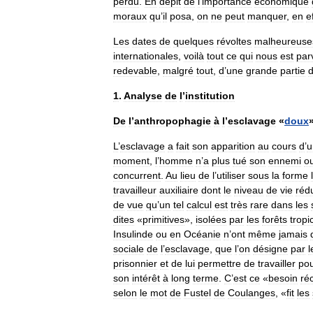
perdu
.
En
dépit
de
l
’
importance
économique
moraux
qu
’
il
posa
,
on
ne
peut
manquer
,
en
e
Les
dates
de
quelques
révoltes
malheureuse
internationales
,
voilà
tout
ce
qui
nous
est
par
redevable
,
malgré
tout
,
d
’
une
grande
partie
1
.
Analyse
de
l
’
institution
De
l
’
anthropophagie
à
l
’
esclavage
«
doux
L
’
esclavage
a
fait
son
apparition
au
cours
d
’
u
moment
,
l
’
homme
n
’
a
plus
tué
son
ennemi
o
concurrent
.
Au
lieu
de
l
’
utiliser
sous
la
forme
travailleur
auxiliaire
dont
le
niveau
de
vie
rédu
de
vue
qu
’
un
tel
calcul
est
très
rare
dans
les
dites
«
primitives
»,
isolées
par
les
forêts
tropi
Insulinde
ou
en
Océanie
n
’
ont
même
jamais
sociale
de
l
’
esclavage
,
que
l
’
on
désigne
par
l
prisonnier
et
de
lui
permettre
de
travailler
po
son
intérêt
à
long
terme
.
C
’
est
ce
«
besoin
ré
selon
le
mot
de
Fustel
de
Coulanges
, «
fit
les