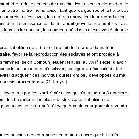
aient
être
réduites
en
cas
de
maladie
.
Enfin
,
les
serviteurs
dont
le
à
un
autre
maître
moins
avisé
.
Tant
que
les
guerres
et
la
traite
des
les
marchés
d
’
esclaves
,
les
maîtres
enrayaient
leur
reproduction
.
in
,
dont
la
croissance
est
lente
,
aurait
grevé
lourdement
les
frais
,
dans
la
cité
antique
,
les
nouveau
-
nés
issus
d
’
esclaves
étaient
le
près
l
’
abolition
de
la
traite
et
du
fait
de
la
rareté
du
matériel
traire
,
favorisé
la
reproduction
des
esclaves
et
ont
procédé
à
e
es
femmes
,
selon
Colhoun
,
étaient
tenues
,
au
XVI
siècle
,
d
’
avoir
conseils
aux
acheteurs
d
’
esclaves
,
souligne
la
nécessité
de
faire
éviter
d
’
acquérir
des
individus
qui
les
ont
peu
développés
ou
mal
mauvais
procréateurs
» (
G
.
Freyre
).
il
,
inventées
par
les
Nord
-
Américains
qui
s
’
attachèrent
à
améliorer
enir
les
travailleurs
les
plus
robustes
.
Après
l
’
abolition
de
plantations
se
livrèrent
à
l
’
élevage
humain
pour
pouvoir
revendre
ir
les
besoins
des
entreprises
en
main
-
d
’
œuvre
que
fut
créée