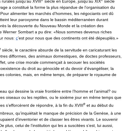
s
rurales
jusqu
’
au
XVIII
siècle
en
Europe
,
jusqu
’
au
XIX
siècle
vage
a
constitué
la
forme
la
plus
répandue
de
l
’
organisation
du
.
Pour
alimenter
les
marchés
d
’
hommes
,
les
négociants
ont
dû
tteint
leur
paroxysme
dans
le
bassin
méditerranéen
durant
près
la
découverte
du
Nouveau
Monde
et
la
création
des
e
Werner
Sombart
a
pu
dire:
«
Nous
sommes
devenus
riches
ur
nous:
c
’
est
pour
nous
que
des
continents
ont
été
dépeuplés
.»
e
siècle
,
le
caractère
absurde
de
la
servitude
en
caricaturant
les
êtres
difformes
,
des
animaux
domestiques
,
de
doctes
professeurs
,
ffet
,
une
crise
morale
commençait
à
secouer
les
sociétés
coexistence
du
droit
au
génocide
et
du
devoir
d
’
évangéliser
,
la
es
colonies
,
mais
,
en
même
temps
,
de
préparer
le
royaume
de
eau
qui
dessine
la
vraie
frontière
entre
l
’
homme
et
l
’
animal
?
ou
les
oiseaux
ou
les
reptiles
,
ou
le
sixième
jour
en
même
temps
que
e
les
s
’
efforcèrent
de
répondre
,
à
la
fin
du
XVIII
et
au
début
du
mbreux
,
qu
’
inquiétait
le
manque
de
précision
de
la
Genèse
,
à
une
upaient
d
’
inventorier
et
de
classer
les
êtres
vivants
.
Le
souvenir
De
plus
,
celui
de
l
’
institution
qui
les
a
suscitées
s
’
est
,
lui
aussi
,