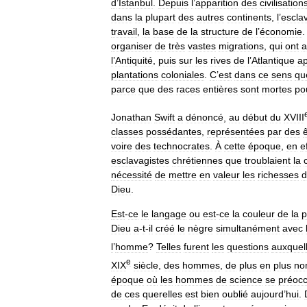
d
’
Istanbul
.
Depuis
l
’
apparition
des
civilisation
dans
la
plupart
des
autres
continents
,
l
’
escla
travail
,
la
base
de
la
structure
de
l
’
économie
organiser
de
très
vastes
migrations
,
qui
ont
a
l
’
Antiquité
,
puis
sur
les
rives
de
l
’
Atlantique
a
plantations
coloniales
.
C
’
est
dans
ce
sens
qu
parce
que
des
races
entières
sont
mortes
po
Jonathan
Swift
a
dénoncé
,
au
début
du
XVIII
classes
possédantes
,
représentées
par
des
voire
des
technocrates
.
À
cette
époque
,
en
e
esclavagistes
chrétiennes
que
troublaient
la
nécessité
de
mettre
en
valeur
les
richesses
d
Dieu
.
Est
-
ce
le
langage
ou
est
-
ce
la
couleur
de
la
p
Dieu
a
-
t
-
il
créé
le
nègre
simultanément
avec
l
’
homme
?
Telles
furent
les
questions
auxquel
e
XIX
siècle
,
des
hommes
,
de
plus
en
plus
no
époque
où
les
hommes
de
science
se
préocc
de
ces
querelles
est
bien
oublié
aujourd
’
hui
.