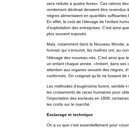
sera
réduite
à
quatre
livres
».
Ces
rations
dev
rendement
déclinait
devaient
être
revendus
nègres
alimentaient
en
quantités
suffisantes
En
effet
,
le
coût
de
l
’
élevage
de
l
’
enfant
huma
d
’
exploitation
des
entreprises
.
C
’
est
ainsi
que
plus
souvent
exposés
.
Mais
,
notamment
dans
le
Nouveau
Monde
,
a
humain
qui
s
’
ensuivit
,
les
maîtres
ont
,
au
con
l
’
élevage
des
nouveau
-
nés
.
C
’
est
ainsi
que
l
un
enfant
chaque
année
. «
Imbert
,
dans
ses
attention
aux
organes
sexuels
des
nègres
,
d
’
conformés
.
On
craignait
qu
’
ils
ne
fussent
de
Les
méthodes
d
’
eugénisme
furent
,
semble
-
t
-
les
croisements
de
races
humaines
pour
obt
l
’
importation
des
esclaves
en
1808
,
certaines
les
croîts
sur
le
marché
.
Esclavage
et
technique
On
a
vu
que
c
’
est
essentiellement
pour
couvr