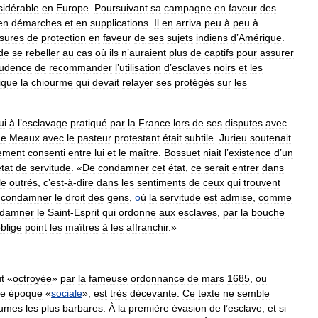
sidérable
en
Europe
.
Poursuivant
sa
campagne
en
faveur
des
en
démarches
et
en
supplications
.
Il
en
arriva
peu
à
peu
à
sures
de
protection
en
faveur
de
ses
sujets
indiens
d
’
Amérique
.
de
se
rebeller
au
cas
où
ils
n
’
auraient
plus
de
captifs
pour
assurer
udence
de
recommander
l
’
utilisation
d
’
esclaves
noirs
et
les
ique
la
chiourme
qui
devait
relayer
ses
protégés
sur
les
ui
à
l
’
esclavage
pratiqué
par
la
France
lors
de
ses
disputes
avec
de
Meaux
avec
le
pasteur
protestant
était
subtile
.
Jurieu
soutenait
rement
consenti
entre
lui
et
le
maître
.
Bossuet
niait
l
’
existence
d
’
un
tat
de
servitude
. «
De
condamner
cet
état
,
ce
serait
entrer
dans
le
outrés
,
c
’
est
-
à
-
dire
dans
les
sentiments
de
ceux
qui
trouvent
condamner
le
droit
des
gens
,
o
ù
la
servitude
est
admise
,
comme
damner
le
Saint
-
Esprit
qui
ordonne
aux
esclaves
,
par
la
bouche
blige
point
les
maîtres
à
les
affranchir
.»
ut
«
octroyée
»
par
la
fameuse
ordonnance
de
mars
1685
,
ou
re
époque
«
sociale
»,
est
très
décevante
.
Ce
texte
ne
semble
tumes
les
plus
barbares
.
À
la
première
évasion
de
l
’
esclave
,
et
si