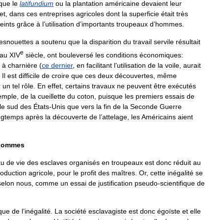
que
le
latifundium
ou
la
plantation
américaine
devaient
leur
et
,
dans
ces
entreprises
agricoles
dont
la
superficie
était
très
teints
grâce
à
l
’
utilisation
d
’
importants
troupeaux
d
’
hommes
.
esnouettes
a
soutenu
que
la
disparition
du
travail
servile
résultait
e
au
XIV
siècle
,
ont
bouleversé
les
conditions
économiques:
à
charnière
(
ce
dernier
,
en
facilitant
l
’
utilisation
de
la
voile
,
aurait
.
Il
est
difficile
de
croire
que
ces
deux
découvertes
,
même
r
un
tel
rôle
.
En
effet
,
certains
travaux
ne
peuvent
être
exécutés
emple
,
de
la
cueillette
du
coton
,
puisque
les
premiers
essais
de
le
sud
des
États
-
Unis
que
vers
la
fin
de
la
Seconde
Guerre
ngtemps
après
la
découverte
de
l
’
attelage
,
les
Américains
aient
hommes
au
de
vie
des
esclaves
organisés
en
troupeaux
est
donc
réduit
au
roduction
agricole
,
pour
le
profit
des
maîtres
.
Or
,
cette
inégalité
se
selon
nous
,
comme
un
essai
de
justification
pseudo
-
scientifique
de
que
de
l
’
inégalité
.
La
société
esclavagiste
est
donc
égoïste
et
elle