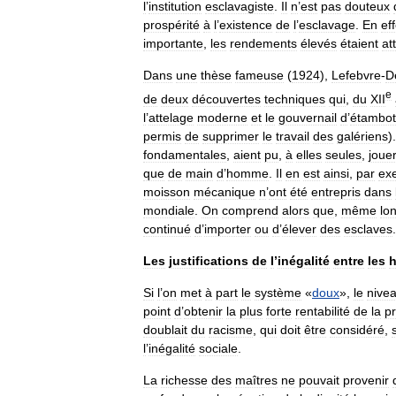
l
’
institution
esclavagiste
.
Il
n
’
est
pas
douteux
prospérité
à
l
’
existence
de
l
’
esclavage
.
En
eff
importante
,
les
rendements
élevés
étaient
at
Dans
une
thèse
fameuse
(
1924
),
Lefebvre
-
D
e
de
deux
découvertes
techniques
qui
,
du
XII
l
’
attelage
moderne
et
le
gouvernail
d
’
étambot
permis
de
supprimer
le
travail
des
galériens
)
fondamentales
,
aient
pu
,
à
elles
seules
,
joue
que
de
main
d
’
homme
.
Il
en
est
ainsi
,
par
ex
moisson
mécanique
n
’
ont
été
entrepris
dans
mondiale
.
On
comprend
alors
que
,
même
lo
continué
d
’
importer
ou
d
’
élever
des
esclaves
.
Les
justifications
de
l
’
inégalité
entre
les
Si
l
’
on
met
à
part
le
système
«
doux
»,
le
nive
point
d
’
obtenir
la
plus
forte
rentabilité
de
la
p
doublait
du
racisme
,
qui
doit
être
considéré
,
l
’
inégalité
sociale
.
La
richesse
des
maîtres
ne
pouvait
provenir